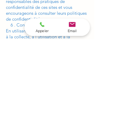
responsables des pratiques de
confidentialité de ces sites et vous
encourageons à consulter leurs politiques
de confidentialité.
6 . Consentement
En utilisant notre site web, vous consentez
Appeler
Email
à la collecte, à l'utilisation et à la
divulgation de vos informations
conformément à cette politique de
confidentialité.
7 . Modifications de cette politique
Nous nous réservons le droit de modifier
cette politique de confidentialité à tout
moment en publiant une version mise à
jour sur notre site web. La date de la
dernière mise à jour sera indiquée en haut
de cette page.
8 . Contactez-nous
Si vous avez des questions ou des
préoccupations concernant cette politique
de confidentialité, veuillez nous contacter
à l'adresse e-mail suivante :
sudimpression3d@gmail.com
.