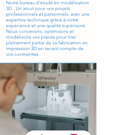
Notre bureau d'étude en modélisation
3D : Un atout pour vos projets
professionnels et personnels, avec une
expertise technique grâce à notre
expérience et une qualité supérieure.
Nous concevons, optimisons et
modélisons vos pièces pour tirer
pleinement partie de sa fabrication en
impression 3D en tenant compte de
vos contraintes.