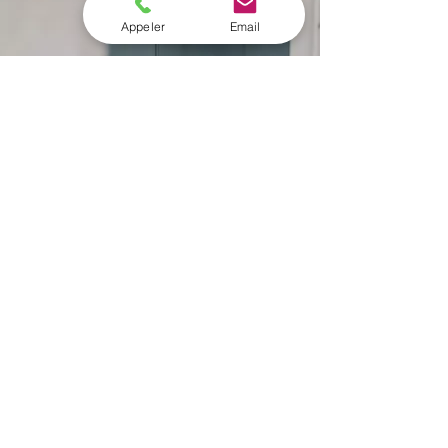
Appeler
Email
La modélisation se complète
avec l'impression 3D:
Notre parc machines d'imprimantes
3D FDM et SLA nous permet de
transformer vos projets de conception
en modèles physiques représentatifs.
Nous coopèreront ensemble
totalement afin de réaliser vos
prototypes fonctionnels
ou vos pièces
mécaniques afin qu'elles remplissent
pleinement leurs fonctions suivant
votre besoin et votre cahier des
charges .
Contactez-nous dès maintenant pour
développer sur votre besoin en
modélisation 3D, Nous sommes à